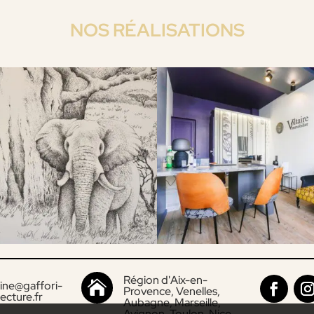
NOS RÉALISATIONS
Région d'Aix-en-
ine@gaffori-

Provence, Venelles,
tecture.fr
Aubagne, Marseille,
Avignon, Toulon, Nice