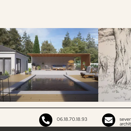

06.18.70.18.93

sever
archi