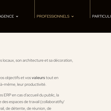
’AGENCE
PROFESSIONNELS
PARTICUL
ses locaux, son architecture et sa décoration,
os objectifs et vos
valeurs
tout en
r là-même, leur productivité.
s ERP en cas d’accueil du public, la
e des espaces de travail (collaboratifs/
ail, de détente, de réunion, de